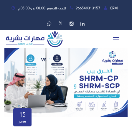
CRM
966549313157
الاحد - الخميس 08.00 ص- 05.00م
15
june