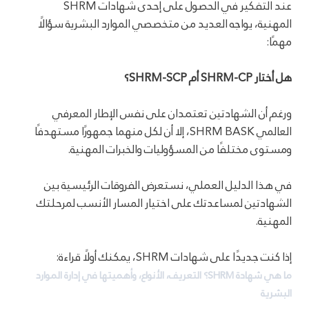
عند التفكير في الحصول على إحدى شهادات SHRM
المهنية، يواجه العديد من متخصصي الموارد البشرية سؤالًا
مهمًا:
هل أختار SHRM-CP أم SHRM-SCP؟
ورغم أن الشهادتين تعتمدان على نفس الإطار المعرفي
العالمي SHRM BASK، إلا أن لكل منهما جمهورًا مستهدفًا
ومستوى مختلفًا من المسؤوليات والخبرات المهنية.
في هذا الدليل العملي، نستعرض الفروقات الرئيسية بين
الشهادتين لمساعدتك على اختيار المسار الأنسب لمرحلتك
المهنية.
إذا كنت جديدًا على شهادات SHRM، يمكنك أولًا قراءة:
ما هي شهادة SHRM؟ التعريف، الأنواع، وأهميتها في إدارة الموارد
البشرية