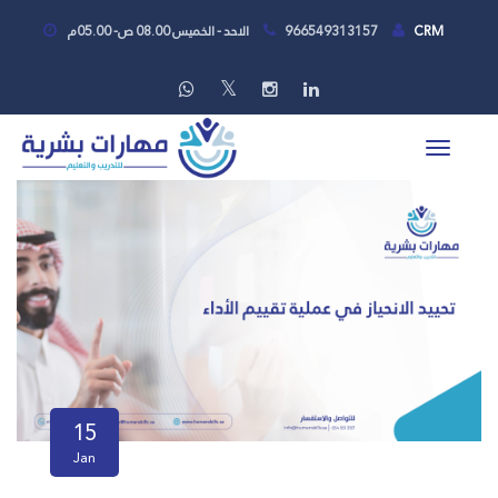
CRM
966549313157
الاحد - الخميس 08.00 ص- 05.00م
15
Jan