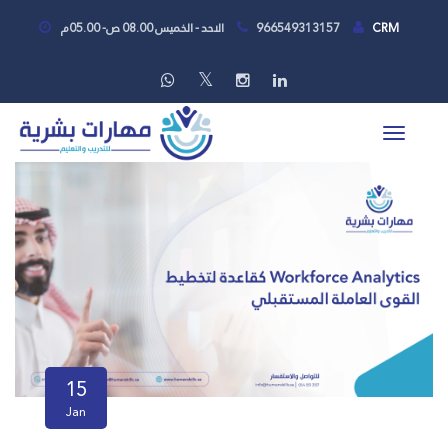
CRM
966549313157
الاحد - الخميس 08.00 ص- 05.00م
15
Jan