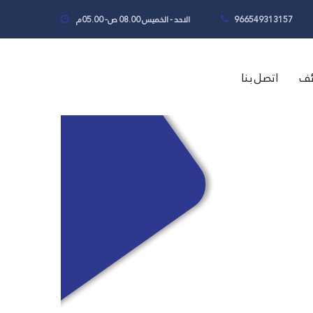
966549313157
الاحد - الخميس 08.00 ص- 05.00م
ئف
اتصل بنا