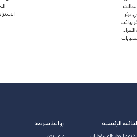
الم
مجالات
الاسترات
. نركز
 يواكب
الأفراد
ستويات
لقائمة الرئيسية
روابط سريعة
وثيقة الادوار والمسؤوليات
من نحن