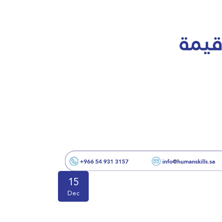
15
Dec