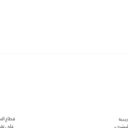
قطاع الا
يبية
على تقد
لبشري،