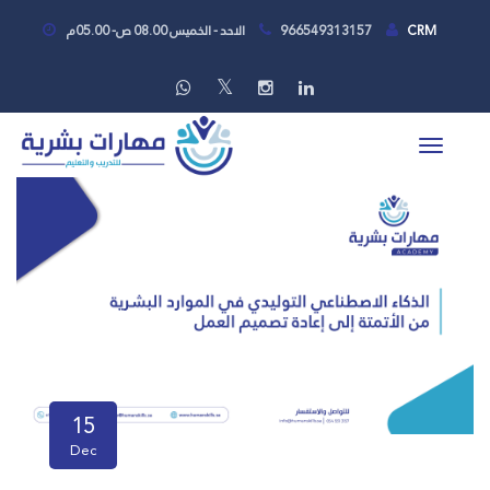
CRM
966549313157
الاحد - الخميس 08.00 ص- 05.00م
15
Dec