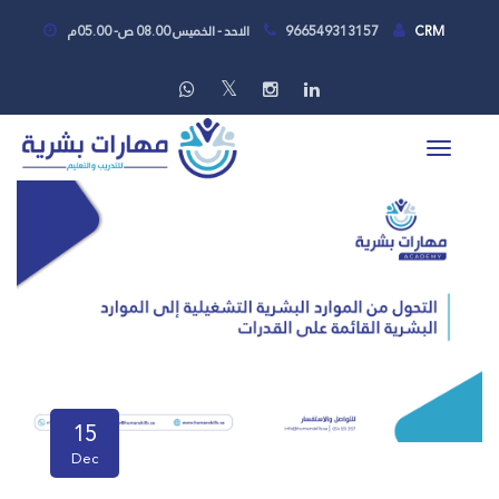
CRM
966549313157
الاحد - الخميس 08.00 ص- 05.00م
15
Dec