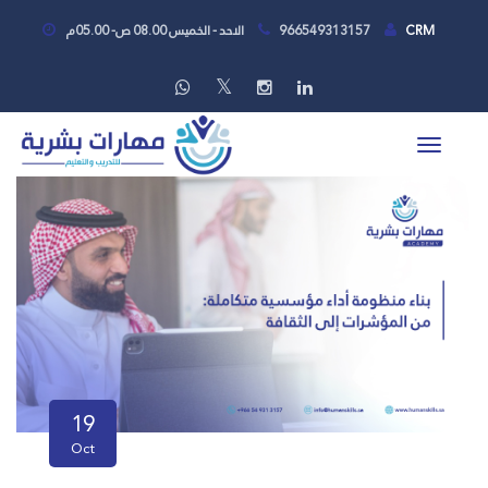
CRM
966549313157
الاحد - الخميس 08.00 ص- 05.00م
19
Oct