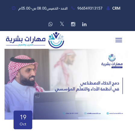
CRM
966549313157
الاحد - الخميس 08.00 ص- 05.00م
19
Oct