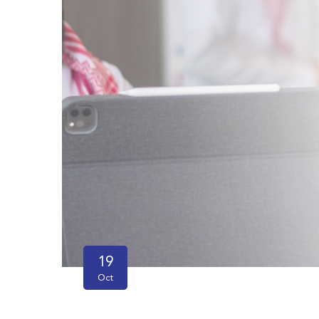
19
Oct