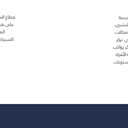
قطاع الا
يبية
على تقد
لبشري،
الم
مجالات
الاسترات
. نركز
 يواكب
الأفراد
ستويات