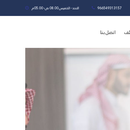
966549313157
الاحد - الخميس 08.00 ص- 05.00م
ئف
اتصل بنا