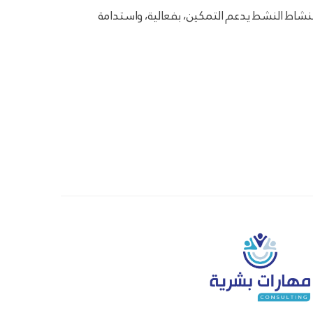
ية في تطوير رأس المال البشري ضمن رؤية السعودية 2030، حيث يصبح تعلم النشاط النشط يدعم التمكين، بفعالية، واستدامة